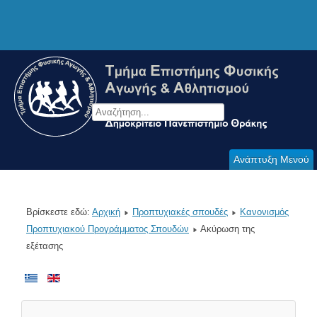
Ανάπτυξη Μενού
Βρίσκεστε εδώ:
Αρχική
Προπτυχιακές σπουδές
Κανονισμός
Προπτυχιακού Προγράμματος Σπουδών
Ακύρωση της
εξέτασης