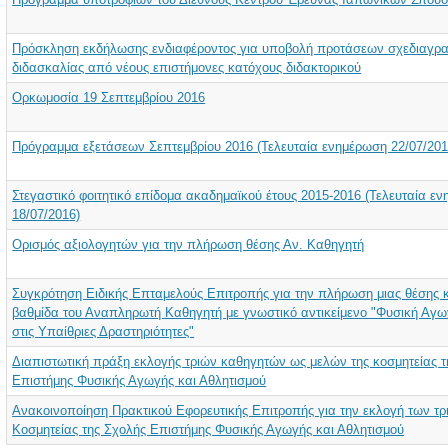
Πρόσκληση εκδήλωσης ενδιαφέροντος για υποβολή προτάσεων σχεδιαγρ
διδασκαλίας από νέους επιστήμονες κατόχους διδακτορικού
Ορκωμοσία 19 Σεπτεμβρίου 2016
Πρόγραμμα εξετάσεων Σεπτεμβρίου 2016 (Τελευταία ενημέρωση 22/07/201
Στεγαστικό φοιτητικό επίδομα ακαδημαϊκού έτους 2015-2016 (Τελευταία ε
18/07/2016)
Ορισμός αξιολογητών για την πλήρωση θέσης Αν. Καθηγητή
Συγκρότηση Ειδικής Επταμελούς Επιτροπής για την πλήρωση μιας θέσης 
βαθμίδα του Αναπληρωτή Καθηγητή με γνωστικό αντικείμενο "Φυσική Αγ
στις Υπαίθριες Δραστηριότητες"
Διαπιστωτική πράξη εκλογής τριών καθηγητών ως μελών της κοσμητείας τ
Επιστήμης Φυσικής Αγωγής και Αθλητισμού
Ανακοινοποίηση Πρακτικού Εφορευτικής Επιτροπής για την εκλογή των τρ
Κοσμητείας της Σχολής Επιστήμης Φυσικής Αγωγής και Αθλητισμού