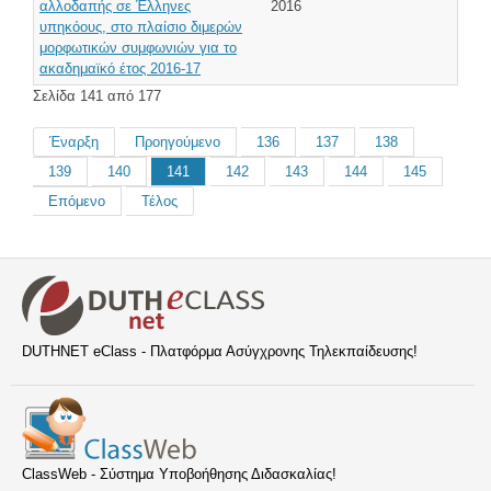
αλλοδαπής σε Έλληνες
2016
υπηκόους, στο πλαίσιο διμερών
μορφωτικών συμφωνιών για το
ακαδημαϊκό έτος 2016-17
Σελίδα 141 από 177
Έναρξη
Προηγούμενο
136
137
138
139
140
141
142
143
144
145
Επόμενο
Τέλος
DUTHNET eClass - Πλατφόρμα Ασύγχρονης Τηλεκπαίδευσης!
ClassWeb - Σύστημα Υποβοήθησης Διδασκαλίας!