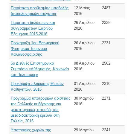
Παράταση προθεσμίας υποβολής
12 Μαϊος
2487
δικαιολογητικών στέγασης
2016
Παράταση δηλώσεων και
26 Απριλίου
2338
συγγραμμάτων Εαρινού
2016
Εξαμήνου 2015-2016
Προκήρυξη 1ου Εσωτερικού
26 Απριλίου
2231
Φοιτητικού Τουρνουά
2016
Καλαθοσφαίρισης
5ο Διεθνές Επιστημονικό
08 Απριλίου
2562
Συμπόσιο «Αθλητισμός, Κοινωνία
2016
και Πολιτισμός»
Προκήρυξη πλήρωσης θέσεων
01 Απριλίου
2310
Καθηγητών, 2016
2016
Πρόγραμμα υποτροφιών αριστείας
30 Μαρτίου
2271
της Γαλλικής κυβέρνησης για
2016
μεταπτυχιακές σπουδές και
μεταδιδακτορική έρευνα στη
Γαλλία, 2016
Υποτροφίες χωρών της
29 Μαρτίου
2241