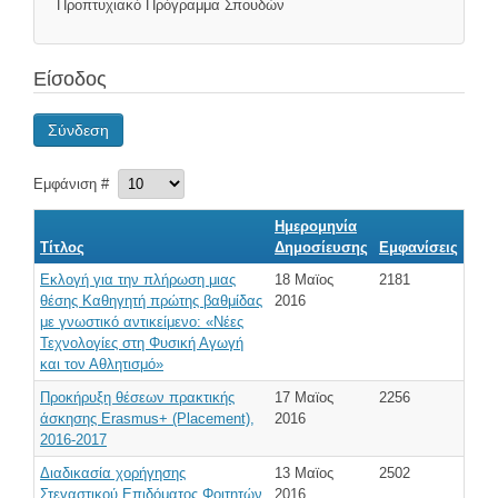
Προπτυχιακό Πρόγραμμα Σπουδών
Είσοδος
Σύνδεση
Εμφάνιση #
Ημερομηνία
Τίτλος
Δημοσίευσης
Εμφανίσεις
Εκλογή για την πλήρωση μιας
18 Μαϊος
2181
θέσης Καθηγητή πρώτης βαθμίδας
2016
με γνωστικό αντικείμενο: «Νέες
Τεχνολογίες στη Φυσική Αγωγή
και τον Αθλητισμό»
Προκήρυξη θέσεων πρακτικής
17 Μαϊος
2256
άσκησης Erasmus+ (Placement),
2016
2016-2017
Διαδικασία χορήγησης
13 Μαϊος
2502
Στεγαστικού Επιδόματος Φοιτητών
2016