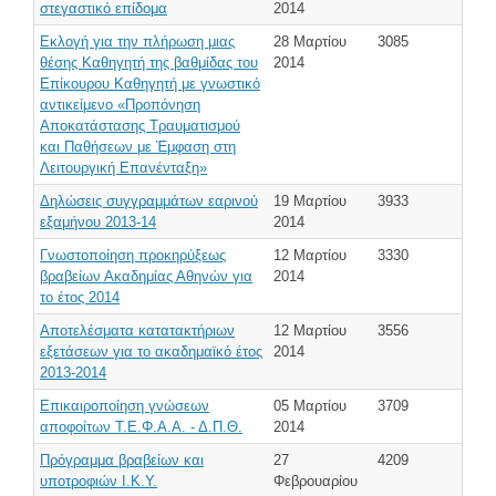
στεγαστικό επίδομα
2014
Εκλογή για την πλήρωση μιας
28 Μαρτίου
3085
θέσης Καθηγητή της βαθμίδας του
2014
Επίκουρου Καθηγητή με γνωστικό
αντικείμενο «Προπόνηση
Αποκατάστασης Τραυματισμού
και Παθήσεων με Έμφαση στη
Λειτουργική Επανένταξη»
Δηλώσεις συγγραμμάτων εαρινού
19 Μαρτίου
3933
εξαμήνου 2013-14
2014
Γνωστοποίηση προκηρύξεως
12 Μαρτίου
3330
βραβείων Ακαδημίας Αθηνών για
2014
το έτος 2014
Αποτελέσματα κατατακτήριων
12 Μαρτίου
3556
εξετάσεων για το ακαδημαϊκό έτος
2014
2013-2014
Επικαιροποίηση γνώσεων
05 Μαρτίου
3709
αποφοίτων Τ.Ε.Φ.Α.Α. - Δ.Π.Θ.
2014
Πρόγραμμα βραβείων και
27
4209
υποτροφιών Ι.Κ.Υ.
Φεβρουαρίου