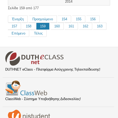
2014
Σελίδα 159 από 177
Έναρξη
Προηγούμενο
154
155
156
157
158
159
160
161
162
163
Επόμενο
Τέλος
DUTHNET eClass - Πλατφόρμα Ασύγχρονης Τηλεκπαίδευσης!
ClassWeb - Σύστημα Υποβοήθησης Διδασκαλίας!