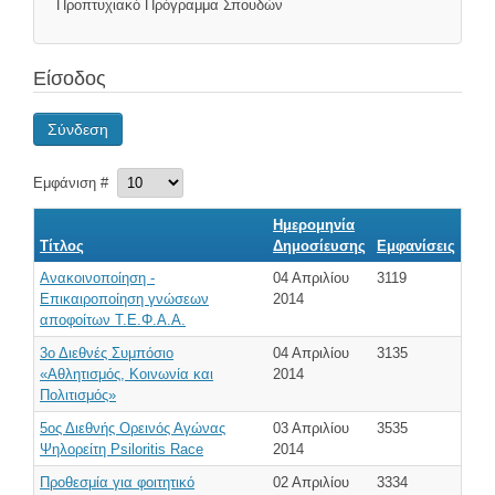
Προπτυχιακό Πρόγραμμα Σπουδών
Είσοδος
Σύνδεση
Εμφάνιση #
Ημερομηνία
Τίτλος
Δημοσίευσης
Εμφανίσεις
Ανακοινoποίηση -
04 Απριλίου
3119
Επικαιροποίηση γνώσεων
2014
αποφοίτων Τ.Ε.Φ.Α.Α.
3ο Διεθνές Συμπόσιο
04 Απριλίου
3135
«Αθλητισμός, Κοινωνία και
2014
Πολιτισμός»
5ος Διεθνής Ορεινός Αγώνας
03 Απριλίου
3535
Ψηλορείτη Psiloritis Race
2014
Προθεσμία για φοιτητικό
02 Απριλίου
3334