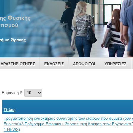
ΔΡΑΣΤΗΡΙΟΤΗΤΕΣ
ΕΚΔΟΣΕΙΣ
ΑΠΟΦΟΙΤΟΙ
ΥΠΗΡΕΣΙΕΣ
Εμφάνιση #
Τίτλος
Πραγματοποίηση εναρκτήριας συνάντησης των εταίρων που συμμετέχουν 
Ευρωπαϊκό Πρόγραμμα Erasmus+ Θεραπευτική Άσκηση στον Εργασιακό
(THEWS)