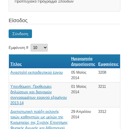
Προπτυχιακό Πρόγραμμα Σπουδών
Είσοδος
Σύνδεση
Εμφάνιση #
Ημερομηνία
Τίτλος
Δημοσίευσης
Εμφανίσεις
Αναστολή εκπαιδευτικού έργου
05 Μαϊος
3208
2014
Υπενθύμιση: Προθεσμίες
01 Μαϊος
3211
δηλώσεων και διανομών
2014
συγγραμμάτων εαρινού εξαμήνου
2013-14
Διαπιστωτική πράξη εκλογής
29 Απριλίου
3312
τριών καθηγητών ως μελών της
2014
Κοσμητείας της Σχολής Επιστήμης
Φυσικής Αγωγής και Αθλητισμού