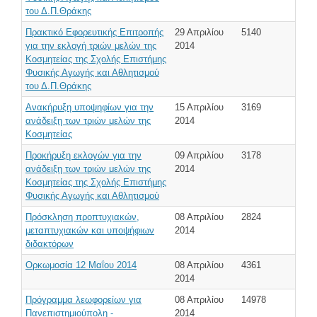
του Δ.Π.Θράκης
Πρακτικό Εφορευτικής Επιτροπής
29 Απριλίου
5140
για την εκλογή τριών μελών της
2014
Κοσμητείας της Σχολής Επιστήμης
Φυσικής Αγωγής και Αθλητισμού
του Δ.Π.Θράκης
Ανακήρυξη υποψηφίων για την
15 Απριλίου
3169
ανάδειξη των τριών μελών της
2014
Κοσμητείας
Προκήρυξη εκλογών για την
09 Απριλίου
3178
ανάδειξη των τριών μελών της
2014
Κοσμητείας της Σχολής Επιστήμης
Φυσικής Αγωγής και Αθλητισμού
Πρόσκληση προπτυχιακών,
08 Απριλίου
2824
μεταπτυχιακών και υποψήφιων
2014
διδακτόρων
Ορκωμοσία 12 Μαΐου 2014
08 Απριλίου
4361
2014
Πρόγραμμα λεωφορείων για
08 Απριλίου
14978
Πανεπιστημιούπολη -
2014