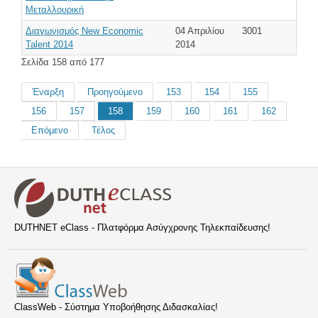
Μεταλλουρική
Διαγωνισμός New Economic
04 Απριλίου
3001
Talent 2014
2014
Σελίδα 158 από 177
Έναρξη
Προηγούμενο
153
154
155
156
157
158
159
160
161
162
Επόμενο
Τέλος
DUTHNET eClass - Πλατφόρμα Ασύγχρονης Τηλεκπαίδευσης!
ClassWeb - Σύστημα Υποβοήθησης Διδασκαλίας!