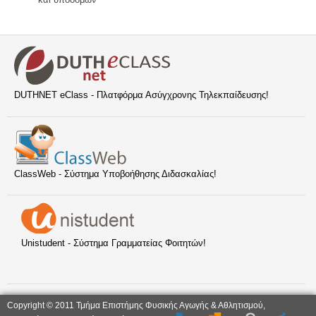
DUTHNET eClass - Πλατφόρμα Ασύγχρονης Τηλεκπαίδευσης!
ClassWeb - Σύστημα Υποβοήθησης Διδασκαλίας!
Unistudent - Σύστημα Γραμματείας Φοιτητών!
Copyright © 2011 Τμήμα Επιστήμης Φυσικής Αγωγής & Αθλητισμού,