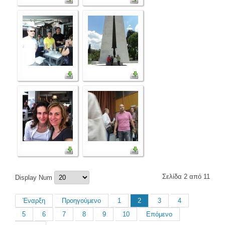
Σελίδα 2 από 11
Display Num
Έναρξη
Προηγούμενο
1
2
3
4
5
6
7
8
9
10
Επόμενο