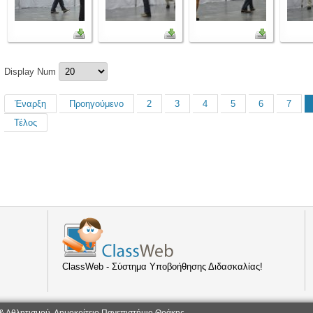
Display Num
Έναρξη
Προηγούμενο
2
3
4
5
6
7
Τέλος
ClassWeb - Σύστημα Υποβοήθησης Διδασκαλίας!