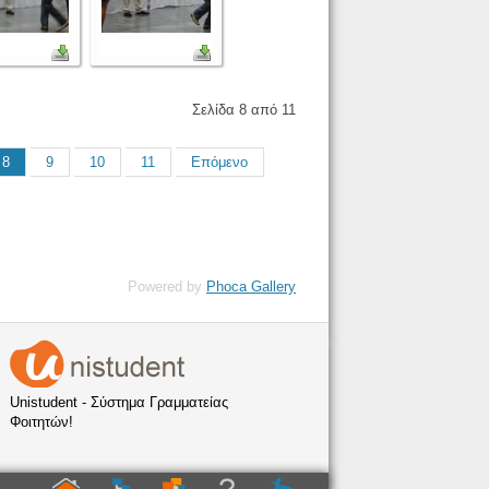
Σελίδα 8 από 11
8
9
10
11
Επόμενο
Powered by
Phoca Gallery
Unistudent - Σύστημα Γραμματείας
Φοιτητών!