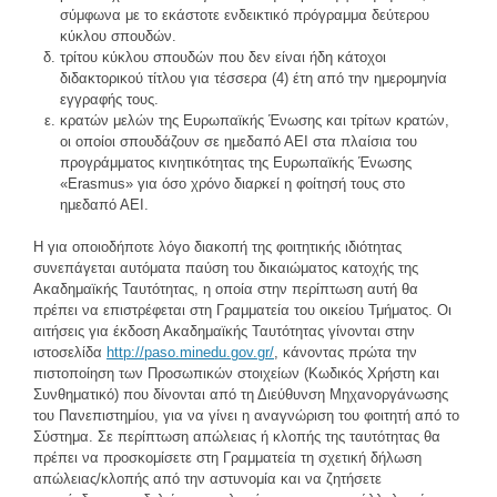
σύμφωνα με το εκάστοτε ενδεικτικό πρόγραμμα δεύτερου
κύκλου σπουδών.
τρίτου κύκλου σπουδών που δεν είναι ήδη κάτοχοι
διδακτορικού τίτλου για τέσσερα (4) έτη από την ημερομηνία
εγγραφής τους.
κρατών μελών της Ευρωπαϊκής Ένωσης και τρίτων κρατών,
οι οποίοι σπουδάζουν σε ημεδαπό ΑΕΙ στα πλαίσια του
προγράμματος κινητικότητας της Ευρωπαϊκής Ένωσης
«Erasmus» για όσο χρόνο διαρκεί η φοίτησή τους στο
ημεδαπό ΑΕΙ.
Η για οποιοδήποτε λόγο διακοπή της φοιτητικής ιδιότητας
συνεπάγεται αυτόματα παύση του δικαιώματος κατοχής της
Ακαδημαϊκής Ταυτότητας, η οποία στην περίπτωση αυτή θα
πρέπει να επιστρέφεται στη Γραμματεία του οικείου Τμήματος. Οι
αιτήσεις για έκδοση Ακαδημαϊκής Ταυτότητας γίνονται στην
ιστοσελίδα
http://paso.minedu.gov.gr/
, κάνοντας πρώτα την
πιστοποίηση των Προσωπικών στοιχείων (Κωδικός Χρήστη και
Συνθηματικό) που δίνονται από τη Διεύθυνση Μηχανοργάνωσης
του Πανεπιστημίου, για να γίνει η αναγνώριση του φοιτητή από το
Σύστημα. Σε περίπτωση απώλειας ή κλοπής της ταυτότητας θα
πρέπει να προσκομίσετε στη Γραμματεία τη σχετική δήλωση
απώλειας/κλοπής από την αστυνομία και να ζητήσετε