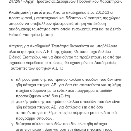
2472/97 «Αρχή Προστασίας Δεδομένων Προσωπικού Χαρακτήρα».
Ακαδημαϊκή ταυτότητα:
Από το ακαδημαϊκό έτος 2012-13 οι
προπτυχιακοί, μεταπτυχιακοί και διδακτορικοί φοιτητές της χώρας
μπορούν να υποβάλλουν ηλεκτρονικά αίτηση για έκδοση
ακαδημαϊκής ταυτότητας στην οποία ενσωματώνεται και το Δελτίο
Ειδικού Εισιτηρίου (πάσο).
Αιτήσεις για Ακαδημαϊκή Ταυτότητα δικαιούνται να υποβάλλουν
όλοι οι φοιτητές των Α.Ε.Ι. της χώρας. Ωστόσο, ισχύ Δελτίου
Ειδικού Εισιτηρίου, για να δικαιούνται τις προβλεπόμενες από την
ισχύουσα νομοθεσία εκπτώσεις, θα έχουν μόνο οι Ακαδημαϊκές
Ταυτότητες των φοιτητών Α.Ε.Ι.:
πλήρους φοίτησης του πρώτου κύκλου σπουδών που δεν είναι
ήδη κάτοχοι πτυχίου ΑΕΙ για όσα έτη απαιτούνται για τη λήψη
πτυχίου σύμφωνα με το ενδεικτικό πρόγραμμα σπουδών
προσαυξημένα κατά δύο (2) έτη.
μερικής φοίτησης του πρώτου κύκλου σπουδών που δεν είναι
ήδη κάτοχοι πτυχίου ΑΕΙ για διπλάσια έτη από όσα
απαιτούνται για τη λήψη πτυχίου σύμφωνα με το ενδεικτικό
πρόγραμμα σπουδών.
δεύτερου κύκλου σπουδών που δεν είναι ήδη κάτοχοι
μεταπτυχιακού τίτλου για όσα έτη διαρκεί η φοίτησή τους