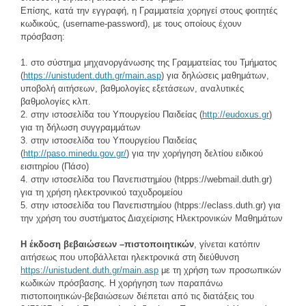
Επίσης, κατά την εγγραφή, η Γραμματεία χορηγεί στους φοιτητές
κωδικούς, (username-password), με τους οποίους έχουν
πρόσβαση:
1. στο σύστημα μηχανοργάνωσης της Γραμματείας του Τμήματος
(
https://unistudent.duth.gr/main.asp
) για δηλώσεις μαθημάτων,
υποβολή αιτήσεων, βαθμολογίες εξετάσεων, αναλυτικές
βαθμολογίες κλπ.
2. στην ιστοσελίδα του Υπουργείου Παιδείας (
http://eudoxus.gr
)
για τη δήλωση συγγραμμάτων
3. στην ιστοσελίδα του Υπουργείου Παιδείας
(
http://paso.minedu.gov.gr/
) για την χορήγηση δελτίου ειδικού
εισιτηρίου (Πάσο)
4. στην ιστοσελίδα του Πανεπιστημίου (htpps://webmail.duth.gr)
για τη χρήση ηλεκτρονικού ταχυδρομείου
5. στην ιστοσελίδα του Πανεπιστημίου (htpps://eclass.duth.gr) για
την χρήση του συστήματος Διαχείρισης Ηλεκτρονικών Μαθημάτων
Η έκδοση βεβαιώσεων –πιστοποιητικών
, γίνεται κατόπιν
αιτήσεως που υποβάλλεται ηλεκτρονικά στη διεύθυνση
https://unistudent.duth.gr/main.asp
με τη χρήση των προσωπικών
κωδικών πρόσβασης. Η χορήγηση των παραπάνω
πιστοποιητικών-βεβαιώσεων διέπεται από τις διατάξεις του