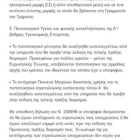
ηλεκτρονική μορφή (CD ή άλλο αποθηκευτικό μέσο) και σε ένα
αντίτυπο έντυπης μορφής το οποίο θα βρίσκεται στη Γραμματεία
του Τμήματος
5. Πιστοποιητικό Υγείας και φυσικής καταλληλότητας της Α΄/
βάθμιας Υγειονομικής Επιτροπής.
• Το πιστοποιητικό γέννησης θα αναζητηθεί αυτεπαγγέλτως από
την υπηρεσία που θα προβεί στην έκδοση της τελικής πράξης
διορισμού. Προκειμένου για πολίτες κρατών − μελών της
Ευρωπαϊκής Ένωσης, υποβάλλεται πιστοποιητικό της αρμόδιας
αρχής του κράτους την ιθαγένεια του οποίου έχει ο υποψήφιος.
• Το αντίγραφο Ποινικού Μητρώου δικαστικής χρήσης και το
πιστοποιητικό στρατολογικής κατάστασης τύπου Α΄ θα
αναζητηθούν αυτεπαγγέλτως από την υπηρεσία που θα προβεί
στην έκδοση της τελικής πράξης διορισμού.
Με υπεύθυνη δήλωση του Ν. 1599/86 οι υποψήφιοι δεσμεύονται
ότι θα έχουν εκπληρώσει τις στρατιωτικές τους υποχρεώσεις ή θα
έχουν απαλλαγεί νόμιμα από αυτές πριν την έκδοση της
Πρυτανικής πράξης διορισμού τους. Το κώλυμα της μη
εκπλήρωσης των στρατιωτικών υποχρεώσεων δεν ισχύει για