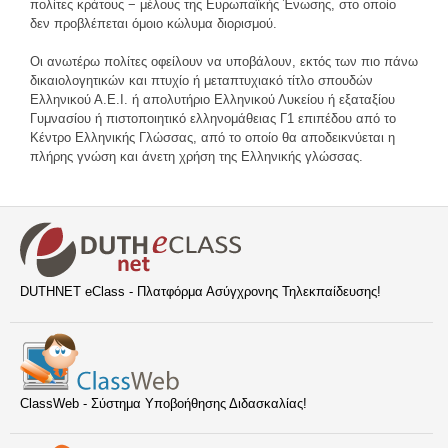
πολίτες κράτους − μέλους της Ευρωπαϊκής Ένωσης, στο οποίο
δεν προβλέπεται όμοιο κώλυμα διορισμού.
Οι ανωτέρω πολίτες οφείλουν να υποβάλουν, εκτός των πιο πάνω
δικαιολογητικών και πτυχίο ή μεταπτυχιακό τίτλο σπουδών
Ελληνικού Α.Ε.Ι. ή απολυτήριο Ελληνικού Λυκείου ή εξαταξίου
Γυμνασίου ή πιστοποιητικό ελληνομάθειας Γ1 επιπέδου από το
Κέντρο Ελληνικής Γλώσσας, από το οποίο θα αποδεικνύεται η
πλήρης γνώση και άνετη χρήση της Ελληνικής γλώσσας.
DUTHNET eClass - Πλατφόρμα Ασύγχρονης Τηλεκπαίδευσης!
ClassWeb - Σύστημα Υποβοήθησης Διδασκαλίας!