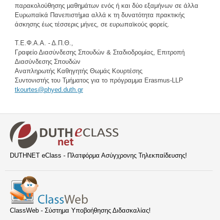
παρακολούθησης μαθημάτων ενός ή και δύο εξαμήνων σε άλλα
Ευρωπαϊκά Πανεπιστήμια αλλά κ τη δυνατότητα πρακτικής
άσκησης έως τέσσερις μήνες, σε ευρωπαϊκούς φορείς.
Τ.Ε.Φ.Α.Α. - Δ.Π.Θ.,
Γραφείο Διασύνδεσης Σπουδών & Σταδιοδρομίας, Επιτροπή
Διασύνδεσης Σπουδών
Αναπληρωτής Καθηγητής Θωμάς Κουρτέσης
Συντονιστής του Τμήματος για το πρόγραμμα Erasmus-LLP
tkourtes@phyed.duth.gr
DUTHNET eClass - Πλατφόρμα Ασύγχρονης Τηλεκπαίδευσης!
ClassWeb - Σύστημα Υποβοήθησης Διδασκαλίας!