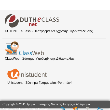
DUTHNET eClass - Πλατφόρμα Ασύγχρονης Τηλεκπαίδευσης!
ClassWeb - Σύστημα Υποβοήθησης Διδασκαλίας!
Unistudent - Σύστημα Γραμματείας Φοιτητών!
Copyright © 2011 Τμήμα Επιστήμης Φυσικής Αγωγής & Αθλητισμού,
Δημοκρίτειο Πανεπιστήμιο Θράκης