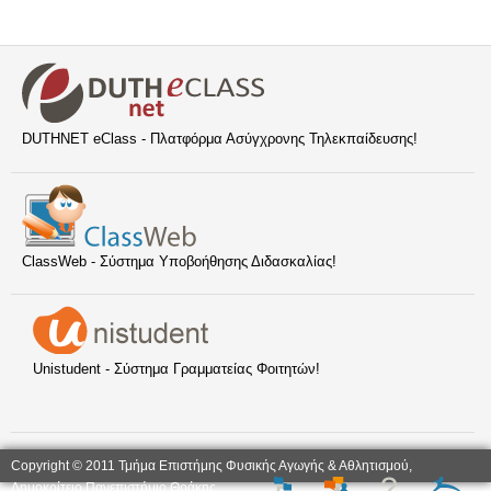
DUTHNET eClass - Πλατφόρμα Ασύγχρονης Τηλεκπαίδευσης!
ClassWeb - Σύστημα Υποβοήθησης Διδασκαλίας!
Unistudent - Σύστημα Γραμματείας Φοιτητών!
Copyright © 2011 Τμήμα Επιστήμης Φυσικής Αγωγής & Αθλητισμού,
Δημοκρίτειο Πανεπιστήμιο Θράκης