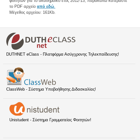
φοιτητών για το ακαδημαϊκό έτος 2012-13, παρακαλώ κατεβάστε
το PDF αρχείο
από εδώ
.
Μέγεθος αρχείου: 161Kb.
DUTHNET eClass - Πλατφόρμα Ασύγχρονης Τηλεκπαίδευσης!
ClassWeb - Σύστημα Υποβοήθησης Διδασκαλίας!
Unistudent - Σύστημα Γραμματείας Φοιτητών!