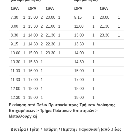
ΩΡΑ
ΩΡΑ
ΩΡΑ
ΩΡΑ
ΩΡΑ
7.30
1
13.00
2
20.00
1
9.15
1
20.00
1
8.00
1
13.30
2
21.00
1
11.00
1
21.30
1
8.30
1
14.00
2
21.30
1
13.00
1
23.30
1
9.15
1
14.30
2
22.30
1
13.30
1
10.00
1
15.00
1
23.30
1
14.00
1
10.30
1
15.30
1
14.30
1
11.00
1
16.00
1
15.00
1
11.30
1
17.00
1
17.00
1
12.00
1
18.00
1
18.00
1
12.30
1
19.00
1
19.00
1
Εκκίνηση από Παλιά Πρυτανεία προς Τμήματα Διοίκησης
Επιχειρήσεων > Τμήμα Πολιτικών Επιστημών >
Μεταλλουργική
Δευτέρα / Τρίτη / Τετάρτη / Πέμπτη / Παρασκευή (από 3 έως