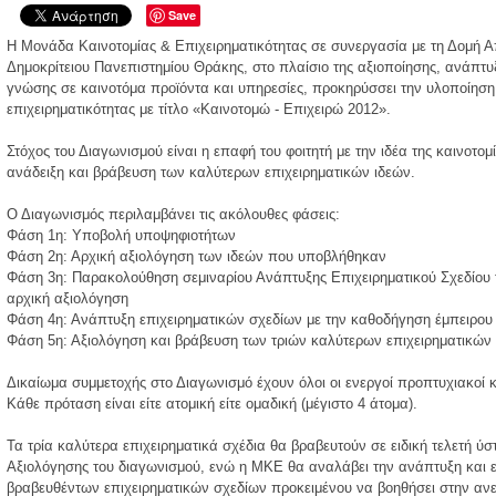
Save
Η Μονάδα Καινοτομίας & Επιχειρηματικότητας σε συνεργασία με τη Δομή Α
Δημοκρίτειου Πανεπιστημίου Θράκης, στο πλαίσιο της αξιοποίησης, ανάπτυ
γνώσης σε καινοτόμα προϊόντα και υπηρεσίες, προκηρύσσει την υλοποίηση 
επιχειρηματικότητας με τίτλο «Καινοτομώ - Επιχειρώ 2012».
Στόχος του Διαγωνισμού είναι η επαφή του φοιτητή με την ιδέα της καινοτομ
ανάδειξη και βράβευση των καλύτερων επιχειρηματικών ιδεών.
Ο Διαγωνισμός περιλαμβάνει τις ακόλουθες φάσεις:
Φάση 1η: Υποβολή υποψηφιοτήτων
Φάση 2η: Αρχική αξιολόγηση των ιδεών που υποβλήθηκαν
Φάση 3η: Παρακολούθηση σεμιναρίου Ανάπτυξης Επιχειρηματικού Σχεδίο
αρχική αξιολόγηση
Φάση 4η: Ανάπτυξη επιχειρηματικών σχεδίων με την καθοδήγηση έμπειρο
Φάση 5η: Αξιολόγηση και βράβευση των τριών καλύτερων επιχειρηματικών
Δικαίωμα συμμετοχής στο Διαγωνισμό έχουν όλοι οι ενεργοί προπτυχιακοί κ
Κάθε πρόταση είναι είτε ατομική είτε ομαδική (μέγιστο 4 άτομα).
Τα τρία καλύτερα επιχειρηματικά σχέδια θα βραβευτούν σε ειδική τελετή ύ
Αξιολόγησης του διαγωνισμού, ενώ η ΜΚΕ θα αναλάβει την ανάπτυξη και 
βραβευθέντων επιχειρηματικών σχεδίων προκειμένου να βοηθήσει στην αν