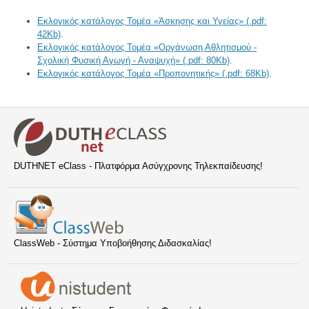
Εκλογικός κατάλογος Τομέα «Άσκησης και Υγείας» (.pdf:
42Kb)
.
Εκλογικός κατάλογος Τομέα «Οργάνωση Αθλητισμού -
Σχολική Φυσική Αγωγή - Αναψυχή» (.pdf: 80Kb)
.
Εκλογικός κατάλογος Τομέα «Προπονητικής» (.pdf: 68Kb)
.
DUTHNET eClass - Πλατφόρμα Ασύγχρονης Τηλεκπαίδευσης!
ClassWeb - Σύστημα Υποβοήθησης Διδασκαλίας!