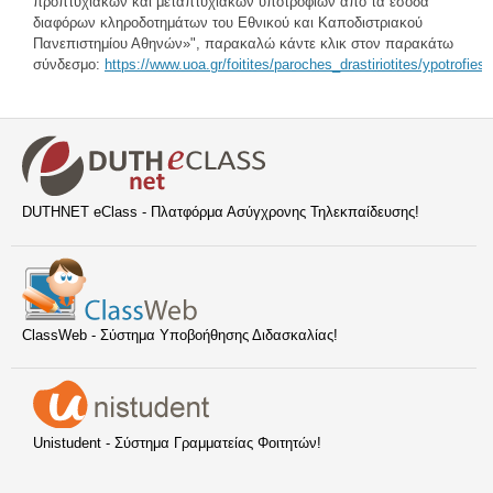
προπτυχιακών και μεταπτυχιακών υποτροφιών από τα έσοδα
διαφόρων κληροδοτημάτων του Εθνικού και Καποδιστριακού
Πανεπιστημίου Αθηνών»", παρακαλώ κάντε κλικ στον παρακάτω
σύνδεσμο:
https://www.uoa.gr/foitites/paroches_drastiriotites/ypotrof
DUTHNET eClass - Πλατφόρμα Ασύγχρονης Τηλεκπαίδευσης!
ClassWeb - Σύστημα Υποβοήθησης Διδασκαλίας!
Unistudent - Σύστημα Γραμματείας Φοιτητών!