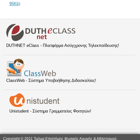
95Kb)
.
DUTHNET eClass - Πλατφόρμα Ασύγχρονης Τηλεκπαίδευσης!
ClassWeb - Σύστημα Υποβοήθησης Διδασκαλίας!
Unistudent - Σύστημα Γραμματείας Φοιτητών!
Copyright © 2011 Τμήμα Επιστήμης Φυσικής Αγωγής & Αθλητισμού,