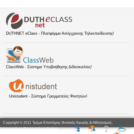
DUTHNET eClass - Πλατφόρμα Ασύγχρονης Τηλεκπαίδευσης!
ClassWeb - Σύστημα Υποβοήθησης Διδασκαλίας!
Unistudent - Σύστημα Γραμματείας Φοιτητών!
Copyright © 2011 Τμήμα Επιστήμης Φυσικής Αγωγής & Αθλητισμού,
Δημοκρίτειο Πανεπιστήμιο Θράκης