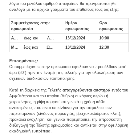
λόγω του μεγάλου αριθμού αποφοίτων θα πραγματοποιηθεί
ανάλογα με τα αρχικά γράμματα του επιθέτους τους ως εξής:
Συμμετέχοντες στην
Ημέρα
Ωρα
ορκωμοσία
ορκωμοσίας
ορκωμοσίας
Α… έως και Λ…
13/12/2024
10:00
Μ… έως και Ω…
13/12/2024
12:30
Επισημάνσεις:
Οι συμμετέχοντες στην ορκωμοσία οφείλουν να προσέλθουν μισή
ώρα (30΄) πριν την έναρξη της τελετής για την ολοκλήρωση των
σχετικών διαδικασιών ταυτοποίησης.
Κατά τη διάρκεια της Τελετής
απαγορεύονται αυστηρά
εντός του
Αμφιθεάτρου και του κτιρίου (Αίθριο) οι κόρνες αερίου ή
χειροκίνητες, η ρίψη κομφετί και γενικά η χρήση κάθε
αντικειμένου, που είναι επικίνδυνο για την ασφάλεια των
παρισταμένων (κίνδυνος πυρκαγιάς, βραχυκυκλώματος κλπ.),
προκαλεί ενόχληση, και γενικά παρεμποδίζει την απρόσκοπτη
διεξαγωγή της Τελετής ορκωμοσίας και αντίκειται στην οφειλόμενη
ακαδημαϊκή ευπρέπεια.