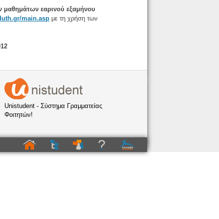
ν μαθημάτων εαρινού εξαμήνου
.duth.gr/main.asp
με τη χρήση των
012
Unistudent - Σύστημα Γραμματείας
Φοιτητών!