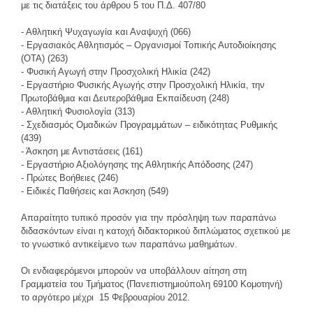
με τις διατάξεις του άρθρου 5 του Π.Δ. 407/80
- Αθλητική Ψυχαγωγία και Αναψυχή (066)
- Εργασιακός Αθλητισμός – Οργανισμοί Τοπικής Αυτοδιοίκησης
(ΟΤΑ) (263)
- Φυσική Αγωγή στην Προσχολική Ηλικία (242)
- Εργαστήριο Φυσικής Αγωγής στην Προσχολική Ηλικία, την
Πρωτοβάθμια και Δευτεροβάθμια Εκπαίδευση (248)
- Αθλητική Φυσιολογία (313)
- Σχεδιασμός Ομαδικών Προγραμμάτων – ειδικότητας Ρυθμικής
(439)
- Άσκηση με Αντιστάσεις (161)
- Εργαστήριο Αξιολόγησης της Αθλητικής Απόδοσης (247)
- Πρώτες Βοήθειες (246)
- Ειδικές Παθήσεις και Άσκηση (549)
Απαραίτητο τυπικό προσόν για την πρόσληψη των παραπάνω
διδασκόντων είναι η κατοχή διδακτορικού διπλώματος σχετικού με
το γνωστικό αντικείμενο των παραπάνω μαθημάτων.
Οι ενδιαφερόμενοι μπορούν να υποβάλλουν αίτηση στη
Γραμματεία του Τμήματος (Πανεπιστημιούπολη 69100 Κομοτηνή)
το αργότερο μέχρι 15 Φεβρουαρίου 2012.