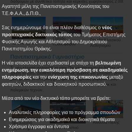
διαδρομών με συνθετικό τάπητα και κερκίδες χωρητικότητας 2.000
Αγαπητά μέλη της Πανεπιστημιακής Κοινότητας του
ατόμων.
Τ.Ε.Φ.Α.Α., Δ.Π.Θ.,
Σας ενημερώνουμε ότι είναι πλέον διαθέσιμος ο
νέος
προπτυχιακός δικτυακός τόπος
του Τμήματος Επιστήμης
Γήπεδο
Γήπεδο Κλασικού
Φυσικής Αγωγής και Αθλητισμού του Δημοκρίτειου
Νέες Αθλητικές
Ποδοσφαίρου
ΑΘλητισμού
Πανεπιστημίου Θράκης.
Εγκαταστάσεις
Πανεπιστημιακό Γυμναστήριο
Η νέα ιστοσελίδα έχει σχεδιαστεί με στόχο τη
βελτιωμένη
Το νέο κλειστό γυμναστήριο στην Πανεπιστημιούπολη δόθηκε σε
ενημέρωση, την ευκολότερη πρόσβαση σε ακαδημαϊκές
χρήση το 2002. Διαθέτει αγωνιστικούς χώρους για μπάσκετ, βόλεϊ,
πληροφορίες
και την
ενίσχυση της επικοινωνίας
μεταξύ
χάντ-μπωλ, αντιπτέριση (μπάτμιντον), κερκίδες χωρητικότητας
φοιτητών, διδακτικού και διοικητικού προσωπικού.
2.500 θέσεων, αίθουσα βαρών, πάλης, τζούντο, αερόμπικ και
πολεμικών τεχνών.
Μέσα από τον νέο δικτυακό τόπο μπορείτε να βρείτε:
Αναλυτικές πληροφορίες για το πρόγραμμα σπουδών
Ενημερώσεις για ακαδημαϊκά και διοικητικά θέματα
Αίθουσα Πάλης
Νέο κλειστό
Χρήσιμα έγγραφα και έντυπα
Γήπεδο κλειστού
γυμναστήριο