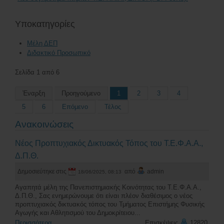
Υποκατηγορίες
Μέλη ΔΕΠ
Διδακτικό Προσωπικό
Σελίδα 1 από 6
Έναρξη
Προηγούμενο
1
2
3
4
5
6
Επόμενο
Τέλος
Ανακοινώσεις
Νέος Προπτυχιακός Δικτυακός Τόπος του Τ.Ε.Φ.Α.Α.,
Δ.Π.Θ.
Δημοσιεύτηκε στις
από
admin
18/06/2025, 08:13
Αγαπητά μέλη της Πανεπιστημιακής Κοινότητας του Τ.Ε.Φ.Α.Α.,
Δ.Π.Θ., Σας ενημερώνουμε ότι είναι πλέον διαθέσιμος ο νέος
προπτυχιακός δικτυακός τόπος του Τμήματος Επιστήμης Φυσικής
Αγωγής και Αθλητισμού του Δημοκρίτειου...
Περισσότερα
Επισκέψεις
12820