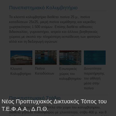
Πανεπιστημιακό Κολυμβητήριο
Το κλειστό κολυμβητήριο διαθέτει πισίνα 25 μ., πισίνα
καταδύσεων 25x25, μικρή πισίνα εκμάθησης και κερκίδες
χωρητικότητας 1.500 ατόμων. Επίσης διαθέτει αίθουσες
διδασκαλίας, γυμναστήριο, ιατρείο και άλλους βοηθητικούς
χώρους με σκοπό την πληρέστερη εκπαίδευση των φοιτητών
αλλά και τη διεξαγωγή αγώνων.
Πισίνα
Δυνατότητα
Κλειστό
Εσωτερικός
Καταδύσεων
παρατήρησης
Κολυμβητήριο
χώρος του
του αθλητή
κολυμβητηρίου
μέσα στην
πισίνα
Πανεπιστημιακό Στάδιο
Νέος Προπτυχιακός Δικτυακός Τόπος του
Το στάδιο που βρίσκεται δίπλα στο χώρο του κολυμβητηρίου,
Τ.Ε.Φ.Α.Α., Δ.Π.Θ.
διαθέτει γήπεδο ποδοσφαίρου με χλοοτάπητα, στίβο 400 μ. και 8