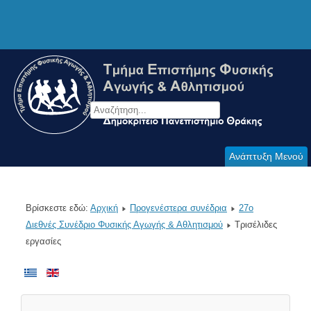
Ανάπτυξη Μενού
Βρίσκεστε εδώ:
Αρχική
Προγενέστερα συνέδρια
27o
Διεθνές Συνέδριο Φυσικής Αγωγής & Αθλητισμού
Τρισέλιδες
εργασίες