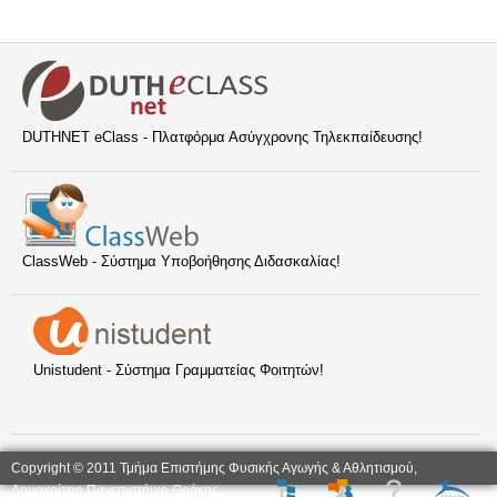
DUTHNET eClass - Πλατφόρμα Ασύγχρονης Τηλεκπαίδευσης!
ClassWeb - Σύστημα Υποβοήθησης Διδασκαλίας!
Unistudent - Σύστημα Γραμματείας Φοιτητών!
Copyright © 2011 Τμήμα Επιστήμης Φυσικής Αγωγής & Αθλητισμού,
Δημοκρίτειο Πανεπιστήμιο Θράκης