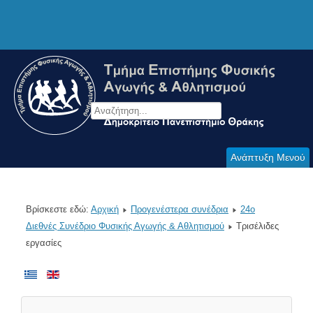
Ανάπτυξη Μενού
Βρίσκεστε εδώ:
Αρχική
Προγενέστερα συνέδρια
24o
Διεθνές Συνέδριο Φυσικής Αγωγής & Αθλητισμού
Τρισέλιδες
εργασίες