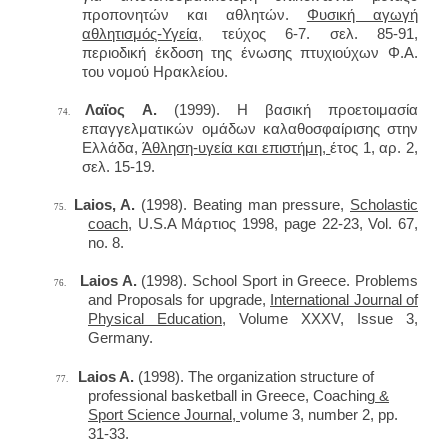
προπονητών και αθλητών.
Φυσική αγωγή
αθλητισμός-Υγεία,
τεύχος 6-7. σελ. 85-91,
περιοδική έκδοση της ένωσης πτυχιούχων Φ.Α.
του νομού Ηρακλείου.
Λαϊος Α.
(1999). Η βασική προετοιμασία
74.
επαγγελματικών ομάδων καλαθοσφαίρισης στην
Ελλάδα,
Άθληση-υγεία και επιστήμη,
έτος 1, αρ. 2,
σελ. 15-19.
Laios, A.
(1998). Beating man pressure,
Scholastic
75.
coach
, U.S.A
Μάρτιος
1998, page 22-23, Vol. 67,
no. 8.
Laios A.
(1998). School Sport in Greece. Problems
76.
and Proposals for upgrade,
International Journal of
Physical Education
, Volume XXXV, Issue 3,
Germany.
Laios A.
(1998). The organization structure of
77.
professional basketball in Greece, Coaching
&
Sport Science Journal,
volume 3, number 2, pp.
31-33.