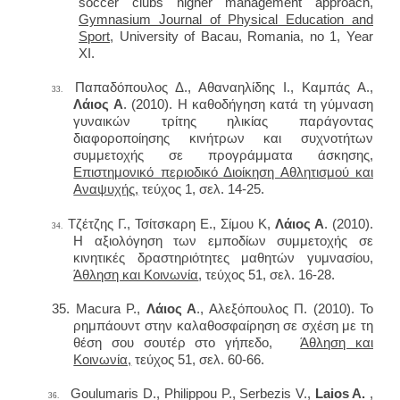
soccer clubs higher management approach,
Gymnasium Journal of Physical Education and
Sport
, University of Bacau, Romania, no 1, Year
XI.
Παπαδόπουλος Δ., Αθαναηλίδης Ι., Καμπάς Α.,
33.
Λάιος Α
.
(20
10
).
Η καθοδήγηση κατά τη γύμναση
γυναικών τρίτης ηλικίας παράγοντας
διαφοροποίησης κινήτρων και συχνοτήτων
συμμετοχής σε προγράμματα άσκησης,
Επιστημονικό περιοδικό Διοίκηση Αθλητισμού και
Αναψυχής,
τεύχος 1, σελ. 14-25.
Τζέτζης Γ., Τσίτσκαρη Ε., Σίμου Κ,
Λάιος Α
.
(20
10
).
34.
Η αξιολόγηση των εμποδίων συμμετοχής σε
κινητικές δραστηριότητες μαθητών γυμνασίου,
Άθληση και Κοινωνία
, τεύχος 51, σελ. 16-28.
35.
Macura
P
.,
Λάιος Α
., Αλεξόπουλος Π.
(20
10
).
Το
ρημπάουντ στην καλαθοσφαίρηση σε σχέση με τη
θέση σου σουτέρ στο γήπεδο,
Άθληση και
Κοινωνία,
τεύχος 51, σελ. 60-66.
Goulumaris
D
.,
Philippou P., Serbezis V.,
Laios A.
,
36.