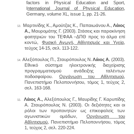
factors in Physical Education and Sport,
I
nternational Journal of Physical Education,
Germany, volume XL, issue 1, pp. 21-26.
Μαρτινίδης Κ., Αμούτζας Κ., Παπαιωάνου Α.,
Λάιος
53.
Α.,
Μαυρομάτης Γ. (2003).
Στάσεις και παρακίνηση
φοιτητριών του ΤΕΦΑΑ –ΔΠΘ προς το άλμα επί
κοντώ,
Φυσική Αγωγή, Αθλητισμός και Υγεία,
τεύχος 14-15, σελ. 113-122.
Αλεξόπουλος Π., Σταυρόπουλος Ν.
Λάιος Α.
(2003).
54.
Εθνικό σύστημα ηλεκτρονικής διαχείρισης
προγραμματισμού ανάδειξης ταλέντων
ποδοσφαίρου.
Οργάνωση του Αθλητισμού
,
Πανεπιστήμιο Πελοποννήσου, τόμος 1, τεύχος 2,
σελ. 163-168.
Λάιος Α.,
Αλεξόπουλος Γ., Μαυρίδης Γ. Καρυπίδης
55.
Α. Σταυρόπουλος Ν. (2003). Οι δεξιότητες και οι
ρόλοι των προπονητών ως επικεφαλείς των
αγωνιστικών ομάδων,
Οργάνωση του
Αθλητισμού
, Πανεπιστήμιο Πελοποννήσου, τόμος
1, τεύχος 2, σελ. 220-224.